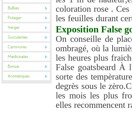
coloration rose . Ces
Bulbes
les feuilles durant ce
Potager
Exposition
False g
Verger
On conseille de plac
Succulentes
ombragé, où la lumièr
Carnivores
les heures plus fraich
Médicinales
False goatsbeard À l
Bonsai
sorte des tempèratur
Aromatiques
degrès sous le zèro.C
les mois les plus fr
elles recommencent ra