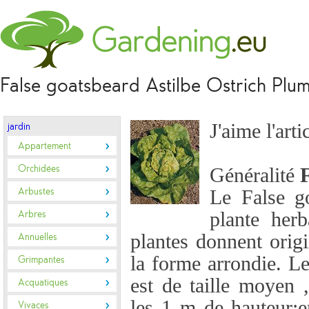
False goatsbeard Astilbe Ostrich Plu
J'aime l'arti
jardin
Appartement
Orchidées
Généralité
Arbustes
Le False g
Arbres
plante her
plantes donnent orig
Annuelles
la forme arrondie. L
Grimpantes
est de taille moyen ,
Acquatiques
les 1 m de hauteur;
Vivaces